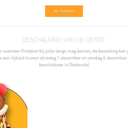
i
n
Nu boeken
.
Beschrijving van de dienst
n wanneer Frietpiet bij jullie langs mag komen, de bestelling kan 
s een tijdslot tussen dinsdag 1 december en zondag 6 december. 
beschikbaar in Oostende)