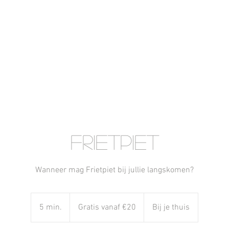
Frietpiet
Wanneer mag Frietpiet bij jullie langskomen?
Gratis
vanaf
5 min.
5
Gratis vanaf €20
Bij je thuis
€20
m