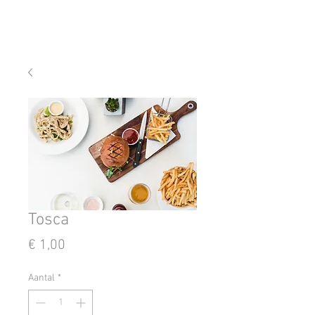
Tosca
Prijs
€ 1,00
Aantal
*