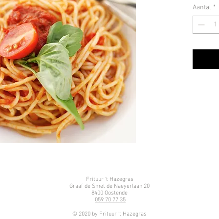
Aantal
*
Frituur 't Hazegras
Graaf de Smet de Naeyerlaan 20
8400 Oostende
059 70 77 35
© 2020 by Frituur 't Hazegras