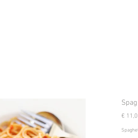
Spagh
€ 11,
Spaghet