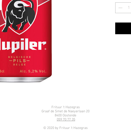
Frituur 't Hazegras
Graaf de Smet de Naeyerlaan 20
8400 Oostende
059 70 77 35
© 2020 by Frituur 't Hazegras