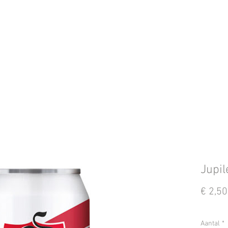
Jupil
€ 2,50
Aantal
*