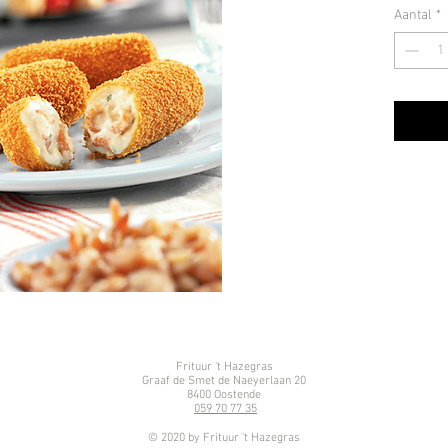
Aantal
*
Frituur 't Hazegras
Graaf de Smet de Naeyerlaan 20
8400 Oostende
059 70 77 35
© 2020 by Frituur 't Hazegras