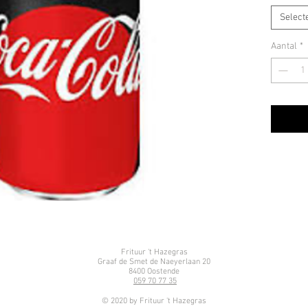
Select
Aantal
*
Frituur 't Hazegras
Graaf de Smet de Naeyerlaan 20
8400 Oostende
059 70 77 35
© 2020 by Frituur 't Hazegras