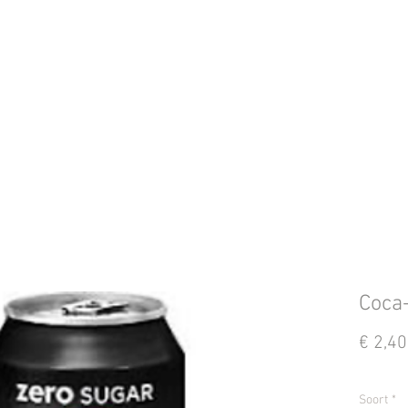
Coca
€ 2,40
Soort
*