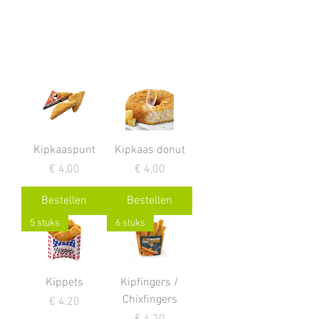
Kipkaaspunt
Kipkaas donut
Prijs
Prijs
€ 4,00
€ 4,00
Bestellen
Bestellen
5 stuks
6 stuks
Kippets
Kipfingers /
Chixfingers
Prijs
€ 4,20
Prijs